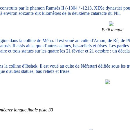
struits par le pharaon Ramsès II (-1304 / -1213, XIXe dynastie) pour 
 à environ soixante-dix kilomètres de la deuxième cataracte du Nil.
Petit temple
gine dans la colline de Méha. Il est voué au culte d'Amon, de Rê, de Ptah
sès II assis ainsi que d'autres statues, bas-reliefs et frises. Les partie
aire et trois statues sur les quatre les 21 février et 21 octobre ; un déca
 la colline d'Ibshek. Il est voué au culte de Néfertari déifiée sous les tra
 d'autres statues, bas-reliefs et frises.
tégrer longue finale piste 33