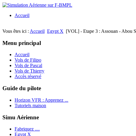
Accueil
Vous êtes ici :
Accueil
Egypt X
[VOL] - Etape 3 : Assouan - Abou 
Menu principal
Accueil
Vols de Filipo
Vols de Pascal
Vols de Thierry
Accès réservé
Guide du pilote
Horizon VFR : Apprenez ...
Tutoriels maison
Simu Aérienne
Fabriquez ....
Egypt X