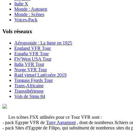
Italie X
Monde : Autogen
Monde : Scènes
Voices-Pack
Vols réseaux
Aéropostale : La ligne en 1925
England VFR Tour
España VFR Tour
Fly'West USA Tour
Italia VFR Tour
Norge VFR Tour
Raid virtuel Latécoère 2019
Tongass Fjords Tour
Trans-Africaine
Transsibérienne
Vols de Simu 84
Les scènes FSX utilisées pour ce Tour VFR sont :
- pack Egypte VFR de
Tony Agramont
, dont de nombreux fichiers o
- pack Sites d'Egypte de Filipo, qui substituent de nombreux sites d