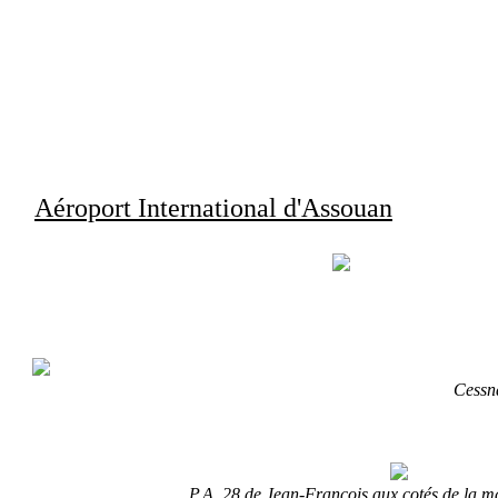
Aéroport International d'Assouan
Cessna
P.A. 28 de Jean-François aux cotés de la m