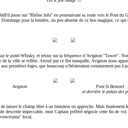
Oh le joli nuage !!!
l passe sur "Rhône Info" en poursuivant sa route vers le Pont du Gard
. Dommage pour la lumière, un peu absente de ce lieu magique, ce qui 
 sur le point Whisky, et retour sur la fréquence d’Avignon "Tower". Nou
 de la ville se reflète. Arrosé par ce flot tranquille, Avignon nous appara
 aux premières loges, que beaucoup n’hésiteraient certainement pas à pa
Avignon Pont St Benezet
t derrière le palais des pap
de laisser le champ libre à un bimoteur en approche. Mais finalement l
 de descente impeccable, mon Captain préféré négocie cette fin de vol 
rovencerama" local.