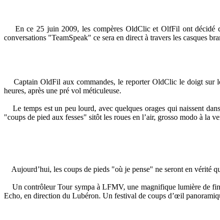
En ce 25 juin 2009, les compères OldClic et OlfFil ont décidé de f
conversations "TeamSpeak" ce sera en direct à travers les casques
Captain OldFil aux commandes, le reporter OldClic le doigt sur le d
heures, après une pré vol méticuleuse.
Le temps est un peu lourd, avec quelques orages qui naissent dans le
"coups de pied aux fesses" sitôt les roues en l’air, grosso modo à la ve
Aujourd’hui, les coups de pieds "où je pense" ne seront en vérité qu
Un contrôleur Tour sympa à LFMV, une magnifique lumière de fin de 
Echo, en direction du Lubéron. Un festival de coups d’œil panora