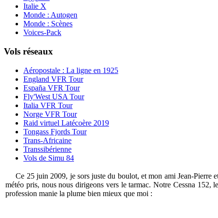
Italie X
Monde : Autogen
Monde : Scènes
Voices-Pack
Vols réseaux
Aéropostale : La ligne en 1925
England VFR Tour
España VFR Tour
Fly'West USA Tour
Italia VFR Tour
Norge VFR Tour
Raid virtuel Latécoère 2019
Tongass Fjords Tour
Trans-Africaine
Transsibérienne
Vols de Simu 84
Ce 25 juin 2009, je sors juste du boulot, et mon ami Jean-Pierre et
météo pris, nous nous dirigeons vers le tarmac. Notre Cessna 152, le
profession manie la plume bien mieux que moi :