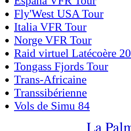
España VFR Tour
Fly'West USA Tour
Italia VFR Tour
Norge VFR Tour
Raid virtuel Latécoère 2
Tongass Fjords Tour
Trans-Africaine
Transsibérienne
Vols de Simu 84
La Palm