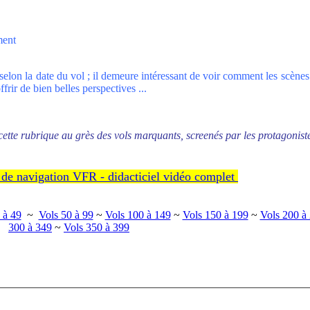
ment
on la date du vol ; il demeure intéressant de voir comment les scènes
frir de bien belles perspectives ...
ette rubrique au grès des vols marquants, screenés par les protagoniste
de navigation VFR - didacticiel vidéo complet
 à 49
~
Vols 50 à 99
~
Vols 100 à 149
~
Vols 150 à 199
~
Vols 200 à
300 à 349
~
Vols 350 à 399