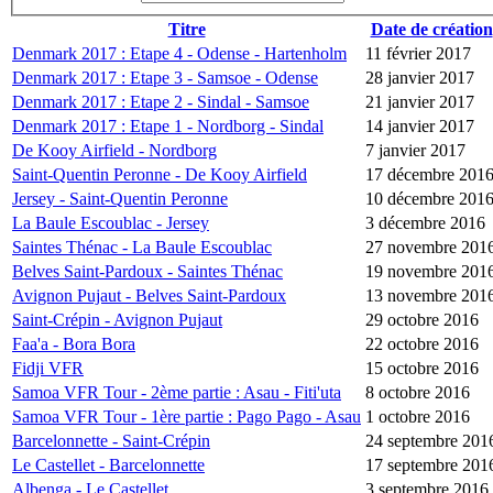
Titre
Date de création
Denmark 2017 : Etape 4 - Odense - Hartenholm
11 février 2017
Denmark 2017 : Etape 3 - Samsoe - Odense
28 janvier 2017
Denmark 2017 : Etape 2 - Sindal - Samsoe
21 janvier 2017
Denmark 2017 : Etape 1 - Nordborg - Sindal
14 janvier 2017
De Kooy Airfield - Nordborg
7 janvier 2017
Saint-Quentin Peronne - De Kooy Airfield
17 décembre 201
Jersey - Saint-Quentin Peronne
10 décembre 201
La Baule Escoublac - Jersey
3 décembre 2016
Saintes Thénac - La Baule Escoublac
27 novembre 201
Belves Saint-Pardoux - Saintes Thénac
19 novembre 201
Avignon Pujaut - Belves Saint-Pardoux
13 novembre 201
Saint-Crépin - Avignon Pujaut
29 octobre 2016
Faa'a - Bora Bora
22 octobre 2016
Fidji VFR
15 octobre 2016
Samoa VFR Tour - 2ème partie : Asau - Fiti'uta
8 octobre 2016
Samoa VFR Tour - 1ère partie : Pago Pago - Asau
1 octobre 2016
Barcelonnette - Saint-Crépin
24 septembre 201
Le Castellet - Barcelonnette
17 septembre 201
Albenga - Le Castellet
3 septembre 2016