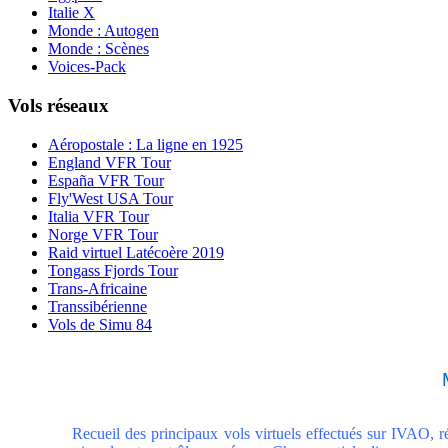
Italie X
Monde : Autogen
Monde : Scènes
Voices-Pack
Vols réseaux
Aéropostale : La ligne en 1925
England VFR Tour
España VFR Tour
Fly'West USA Tour
Italia VFR Tour
Norge VFR Tour
Raid virtuel Latécoère 2019
Tongass Fjords Tour
Trans-Africaine
Transsibérienne
Vols de Simu 84
Recueil des principaux vols virtuels effectués sur IVAO, ré