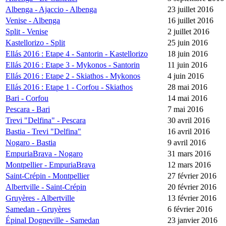
Albenga - Ajaccio - Albenga
23 juillet 2016
Venise - Albenga
16 juillet 2016
Split - Venise
2 juillet 2016
Kastellorizo - Split
25 juin 2016
Ellás 2016 : Etape 4 - Santorin - Kastellorizo
18 juin 2016
Ellás 2016 : Etape 3 - Mykonos - Santorin
11 juin 2016
Ellás 2016 : Etape 2 - Skiathos - Mykonos
4 juin 2016
Ellás 2016 : Etape 1 - Corfou - Skiathos
28 mai 2016
Bari - Corfou
14 mai 2016
Pescara - Bari
7 mai 2016
Trevi "Delfina" - Pescara
30 avril 2016
Bastia - Trevi "Delfina"
16 avril 2016
Nogaro - Bastia
9 avril 2016
EmpuriaBrava - Nogaro
31 mars 2016
Montpellier - EmpuriaBrava
12 mars 2016
Saint-Crépin - Montpellier
27 février 2016
Albertville - Saint-Crépin
20 février 2016
Gruyères - Albertville
13 février 2016
Samedan - Gruyères
6 février 2016
Épinal Dogneville - Samedan
23 janvier 2016