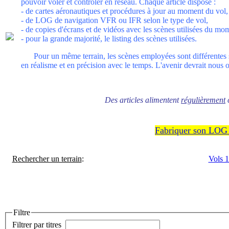
pouvoir voler et contrôler en réseau. Chaque article dispose :
- de cartes
aéronautiques
et procédures à jour au moment du vol,
- de LOG de navigation VFR ou IFR selon le type de vol,
- de copies d'écrans et de vidéos avec les scènes utilisées du mo
- pour la grande majorité, le listing des scènes utilisées.
Pour un même terrain, les scènes employées sont différentes sel
en réalisme et en précision avec le temps. L'avenir devrait nous of
Des articles alimentent
régulièrement
c
Fabriquer son LOG 
R
echercher un terrain
:
Vols 1
Filtre
Filtrer par titres